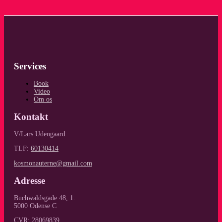
Services
Book
Video
Om os
Kontakt
V/Lars Udengaard
TLF:
60130414
kosmonauterne@gmail.com
Adresse
Buchwaldsgade 48, 1.
5000 Odense C
CVR: 28069839