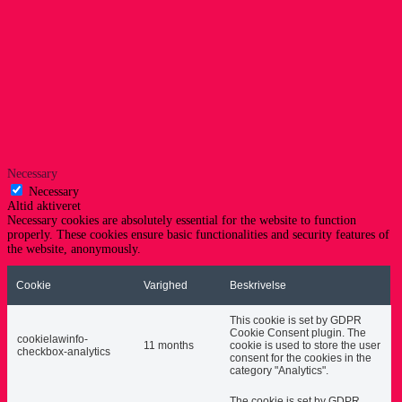
Necessary
Necessary
Altid aktiveret
Necessary cookies are absolutely essential for the website to function
properly. These cookies ensure basic functionalities and security features of
the website, anonymously.
Cookie
Varighed
Beskrivelse
This cookie is set by GDPR
Cookie Consent plugin. The
cookielawinfo-
11 months
cookie is used to store the user
checkbox-analytics
consent for the cookies in the
category "Analytics".
The cookie is set by GDPR