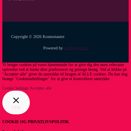
Copyright © 2026 Kosmonauter
Powered by
webbryggeriet
Vi bruger cookies på vores hjemmeside for at give dig den mest relevante
oplevelse ved at huske dine præferencer og gentage besøg. Ved at klikke på
"Accepter alle" giver du samtykke til brugen af ​​ALLE cookies. Du kan dog
besøge "Cookieindstillinger" for at give et kontrolleret samtykke
.
Cookie Settings
Accepter alle
LUK
COOKIE OG PRIVATLIVSPOLITIK