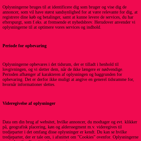
Oplysningerne bruges til at identificere dig som bruger og vise dig de
annoncer, som vil have størst sandsynlighed for at være relevante for dig, at
registrere dine køb og betalinger, samt at kunne levere de services, du har
efterspurgt, som f.eks. at fremsende et nyhedsbrev. Herudover anvender vi
oplysningerne til at optimere vores services og indhold.
Periode for opbevaring
Oplysningerne opbevares i det tidsrum, der er tilladt i henhold til
lovgivningen, og vi sletter dem, når de ikke længere er nødvendige.
Perioden afhænger af karakteren af oplysningen og baggrunden for
opbevaring. Det er derfor ikke muligt at angive en generel tidsramme for,
hvornår informationer slettes.
Videregivelse af oplysninger
Data om din brug af websitet, hvilke annoncer, du modtager og evt. klikker
på, geografisk placering, køn og alderssegment m.v. videregives til
tredjeparter i det omfang disse oplysninger er kendt. Du kan se hvilke
tredjeparter, der er tale om, i afsnittet om ”Cookies” ovenfor. Oplysningerne