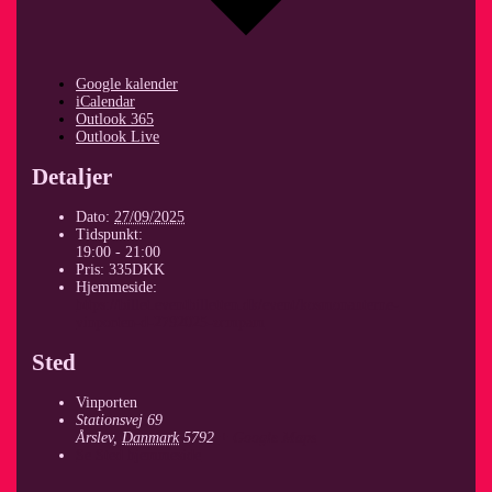
Google kalender
iCalendar
Outlook 365
Outlook Live
Detaljer
Dato:
27/09/2025
Tidspunkt:
19:00 - 21:00
Pris:
335DKK
Hjemmeside:
https://billet.eventbilletten.dk/event/kosmonauterne-
vinporten-d-2792025-zcmpam
Sted
Vinporten
Stationsvej 69
Årslev
,
Danmark
5792
+ Google Maps
Se Sted hjemmeside