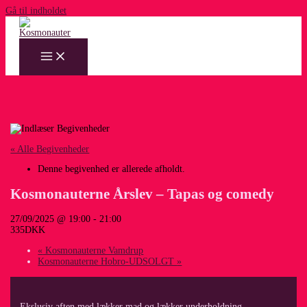
Gå til indholdet
« Alle Begivenheder
Denne begivenhed er allerede afholdt.
Kosmonauterne Årslev – Tapas og comedy
27/09/2025 @ 19:00
-
21:00
335DKK
«
Kosmonauterne Vamdrup
Kosmonauterne Hobro-UDSOLGT
»
Ekslusiv aften med lækker mad og lækker underholdning.