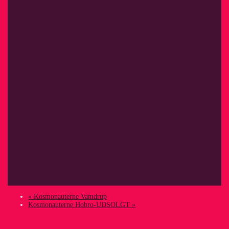
«
Kosmonauterne Vamdrup
Kosmonauterne Hobro-UDSOLGT
»