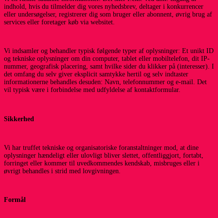
indhold, hvis du tilmelder dig vores nyhedsbrev, deltager i konkurrencer
eller undersøgelser, registrerer dig som bruger eller abonnent, øvrig brug af
services eller foretager køb via websitet.
Vi indsamler og behandler typisk følgende typer af oplysninger: Et unikt ID
og tekniske oplysninger om din computer, tablet eller mobiltelefon, dit IP-
nummer, geografisk placering, samt hvilke sider du klikker på (interesser). I
det omfang du selv giver eksplicit samtykke hertil og selv indtaster
informationerne behandles desuden: Navn, telefonnummer og e-mail. Det
vil typisk være i forbindelse med udfyldelse af kontaktformular.
Sikkerhed
Vi har truffet tekniske og organisatoriske foranstaltninger mod, at dine
oplysninger hændeligt eller ulovligt bliver slettet, offentliggjort, fortabt,
forringet eller kommer til uvedkommendes kendskab, misbruges eller i
øvrigt behandles i strid med lovgivningen.
Formål