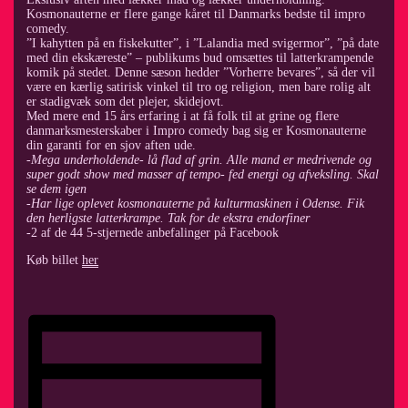
Kosmonauterne er flere gange kåret til Danmarks bedste til impro
comedy.
”I kahytten på en fiskekutter”, i ”Lalandia med svigermor”, ”på date
med din ekskæreste” – publikums bud omsættes til latterkrampende
komik på stedet. Denne sæson hedder ”Vorherre bevares”, så der vil
være en kærlig satirisk vinkel til tro og religion, men bare rolig alt
er stadigvæk som det plejer, skidejovt.
Med mere end 15 års erfaring i at få folk til at grine og flere
danmarksmesterskaber i Impro comedy bag sig er Kosmonauterne
din garanti for en sjov aften ude.
-Mega underholdende- lå flad af grin. Alle mand er medrivende og
super godt show med masser af tempo- fed energi og afveksling. Skal
se dem igen
-Har lige oplevet kosmonauterne på kulturmaskinen i Odense. Fik
den herligste latterkrampe. Tak for de ekstra endorfiner
-2 af de 44 5-stjernede anbefalinger på Facebook
Køb billet
her