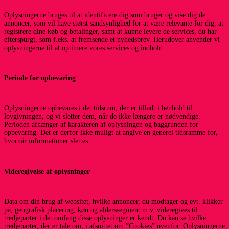
Oplysningerne bruges til at identificere dig som bruger og vise dig de
annoncer, som vil have størst sandsynlighed for at være relevante for dig, at
registrere dine køb og betalinger, samt at kunne levere de services, du har
efterspurgt, som f.eks. at fremsende et nyhedsbrev. Herudover anvender vi
oplysningerne til at optimere vores services og indhold.
Periode for opbevaring
Oplysningerne opbevares i det tidsrum, der er tilladt i henhold til
lovgivningen, og vi sletter dem, når de ikke længere er nødvendige.
Perioden afhænger af karakteren af oplysningen og baggrunden for
opbevaring. Det er derfor ikke muligt at angive en generel tidsramme for,
hvornår informationer slettes.
Videregivelse af oplysninger
Data om din brug af websitet, hvilke annoncer, du modtager og evt. klikker
på, geografisk placering, køn og alderssegment m.v. videregives til
tredjeparter i det omfang disse oplysninger er kendt. Du kan se hvilke
tredjeparter, der er tale om, i afsnittet om ”Cookies” ovenfor. Oplysningerne