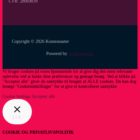
CVR: 28069839
Copyright © 2026 Kosmonauter
Powered by
webbryggeriet
Vi bruger cookies på vores hjemmeside for at give dig den mest relevante
oplevelse ved at huske dine præferencer og gentage besøg. Ved at klikke på
"Accepter alle" giver du samtykke til brugen af ​​ALLE cookies. Du kan dog
besøge "Cookieindstillinger" for at give et kontrolleret samtykke
.
Cookie Settings
Accepter alle
LUK
COOKIE OG PRIVATLIVSPOLITIK