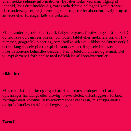
vi en række sådanne informationer. Det sker f.eks. ved alm. tilgang af
indhold, hvis du tilmelder dig vores nyhedsbrev, deltager i konkurrencer
eller undersøgelser, registrerer dig som bruger eller abonnent, øvrig brug af
services eller foretager køb via websitet.
Vi indsamler og behandler typisk følgende typer af oplysninger: Et unikt ID
og tekniske oplysninger om din computer, tablet eller mobiltelefon, dit IP-
nummer, geografisk placering, samt hvilke sider du klikker på (interesser). I
det omfang du selv giver eksplicit samtykke hertil og selv indtaster
informationerne behandles desuden: Navn, telefonnummer og e-mail. Det
vil typisk være i forbindelse med udfyldelse af kontaktformular.
Sikkerhed
Vi har truffet tekniske og organisatoriske foranstaltninger mod, at dine
oplysninger hændeligt eller ulovligt bliver slettet, offentliggjort, fortabt,
forringet eller kommer til uvedkommendes kendskab, misbruges eller i
øvrigt behandles i strid med lovgivningen.
Formål