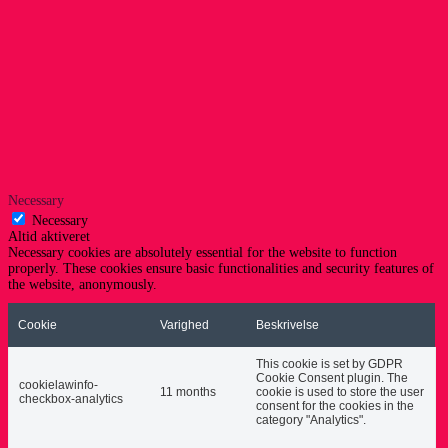
Necessary
Necessary
Altid aktiveret
Necessary cookies are absolutely essential for the website to function
properly. These cookies ensure basic functionalities and security features of
the website, anonymously.
Cookie
Varighed
Beskrivelse
This cookie is set by GDPR
Cookie Consent plugin. The
cookielawinfo-
11 months
cookie is used to store the user
checkbox-analytics
consent for the cookies in the
category "Analytics".