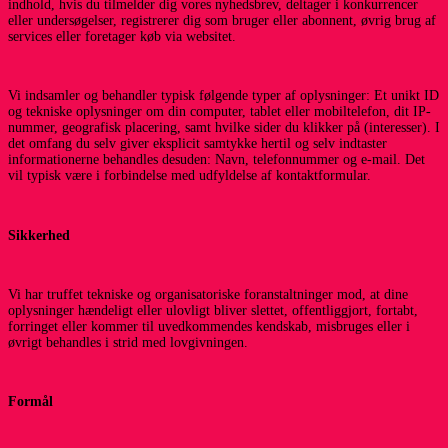
indhold, hvis du tilmelder dig vores nyhedsbrev, deltager i konkurrencer
eller undersøgelser, registrerer dig som bruger eller abonnent, øvrig brug af
services eller foretager køb via websitet.
Vi indsamler og behandler typisk følgende typer af oplysninger: Et unikt ID
og tekniske oplysninger om din computer, tablet eller mobiltelefon, dit IP-
nummer, geografisk placering, samt hvilke sider du klikker på (interesser). I
det omfang du selv giver eksplicit samtykke hertil og selv indtaster
informationerne behandles desuden: Navn, telefonnummer og e-mail. Det
vil typisk være i forbindelse med udfyldelse af kontaktformular.
Sikkerhed
Vi har truffet tekniske og organisatoriske foranstaltninger mod, at dine
oplysninger hændeligt eller ulovligt bliver slettet, offentliggjort, fortabt,
forringet eller kommer til uvedkommendes kendskab, misbruges eller i
øvrigt behandles i strid med lovgivningen.
Formål