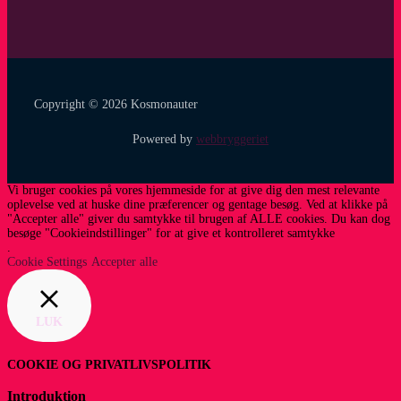
Copyright © 2026 Kosmonauter
Powered by
webbryggeriet
Vi bruger cookies på vores hjemmeside for at give dig den mest relevante
oplevelse ved at huske dine præferencer og gentage besøg. Ved at klikke på
"Accepter alle" giver du samtykke til brugen af ​​ALLE cookies. Du kan dog
besøge "Cookieindstillinger" for at give et kontrolleret samtykke
.
Cookie Settings
Accepter alle
LUK
COOKIE OG PRIVATLIVSPOLITIK
Introduktion