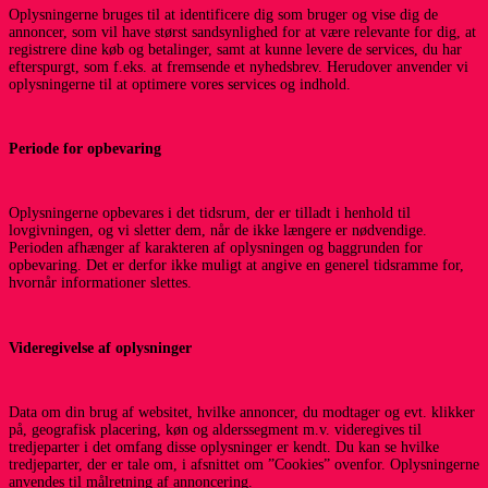
Oplysningerne bruges til at identificere dig som bruger og vise dig de
annoncer, som vil have størst sandsynlighed for at være relevante for dig, at
registrere dine køb og betalinger, samt at kunne levere de services, du har
efterspurgt, som f.eks. at fremsende et nyhedsbrev. Herudover anvender vi
oplysningerne til at optimere vores services og indhold.
Periode for opbevaring
Oplysningerne opbevares i det tidsrum, der er tilladt i henhold til
lovgivningen, og vi sletter dem, når de ikke længere er nødvendige.
Perioden afhænger af karakteren af oplysningen og baggrunden for
opbevaring. Det er derfor ikke muligt at angive en generel tidsramme for,
hvornår informationer slettes.
Videregivelse af oplysninger
Data om din brug af websitet, hvilke annoncer, du modtager og evt. klikker
på, geografisk placering, køn og alderssegment m.v. videregives til
tredjeparter i det omfang disse oplysninger er kendt. Du kan se hvilke
tredjeparter, der er tale om, i afsnittet om ”Cookies” ovenfor. Oplysningerne
anvendes til målretning af annoncering.