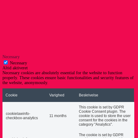
Necessary
Necessary
Altid aktiveret
Necessary cookies are absolutely essential for the website to function
properly. These cookies ensure basic functionalities and security features of
the website, anonymously.
Cookie
Varighed
Beskrivelse
This cookie is set by GDPR
Cookie Consent plugin. The
cookielawinfo-
11 months
cookie is used to store the user
checkbox-analytics
consent for the cookies in the
category "Analytics".
The cookie is set by GDPR